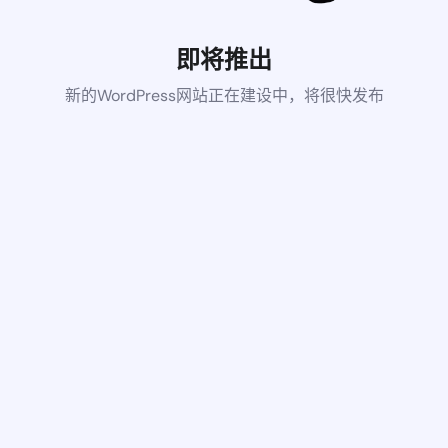
即将推出
新的WordPress网站正在建设中，将很快发布