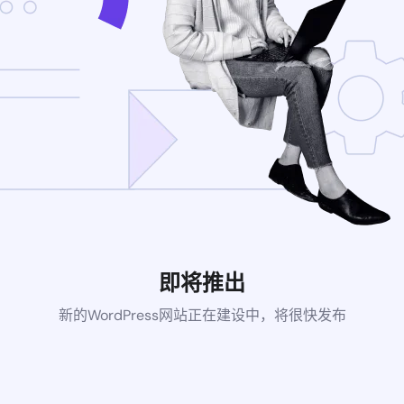
即将推出
新的WordPress网站正在建设中，将很快发布