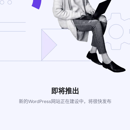
即将推出
新的WordPress网站正在建设中，将很快发布