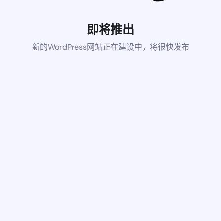
即将推出
新的WordPress网站正在建设中，将很快发布